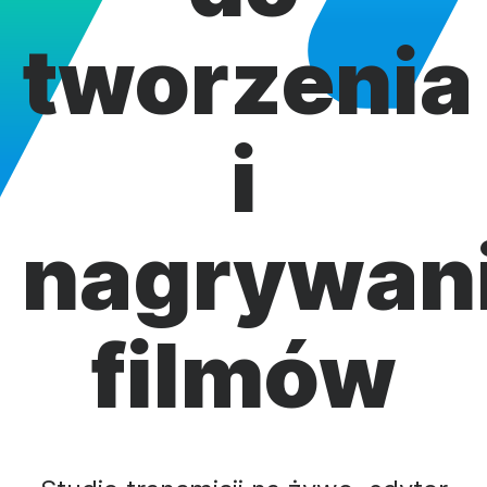
tworzenia
i
nagrywan
filmów