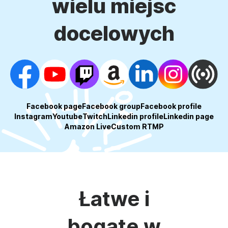
wielu miejsc
docelowych
Facebook page
Facebook group
Facebook profile
Instagram
Youtube
Twitch
Linkedin profile
Linkedin page
Amazon Live
Custom RTMP
Łatwe i
bogate w