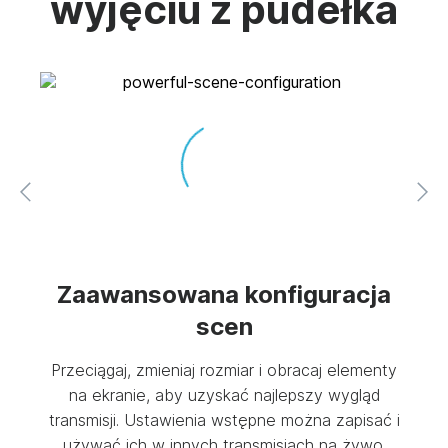
wyjęciu z pudełka
nie
Zaawansowana konfiguracja
scen
uTube
Przeciągaj, zmieniaj rozmiar i obracaj elementy
Korzy
n lub
na ekranie, aby uzyskać najlepszy wygląd
aby
ub
transmisji. Ustawienia wstępne można zapisać i
Spra
z
używać ich w innych transmisjach na żywo.
wygl