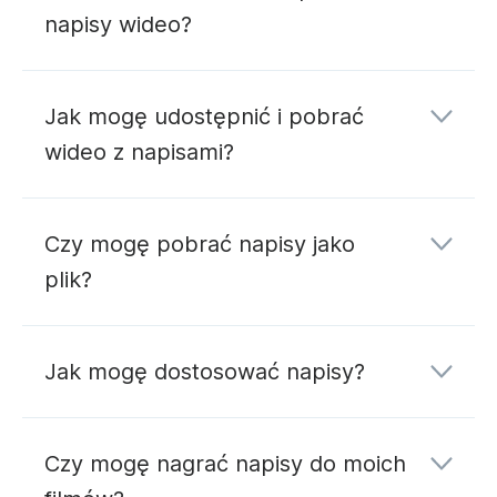
napisy wideo?
Użytkownicy planu bezpłatnego mogą tworzyć
Jak mogę udostępnić i pobrać
napisy, przesyłając własny plik tekstowy napisów
w formatach .srt i .vtt.
wideo z napisami?
Automatycznie generowane napisy i podpisy
są
dostępne tylko w subskrypcji Business.
Czy mogę pobrać napisy jako
Użytkownicy biznesowi mogą utworzyć do 200
stron docelowych
plik?
minut filmów z napisami miesięcznie. Mogą także
wideo
dokupić dodatkowe minuty automatycznych
napisów za 5 centów za minutę. Otwórz
Jak mogę dostosować napisy?
ustawienia konta
, aby zobaczyć aktualny plan.
Czy mogę nagrać napisy do moich