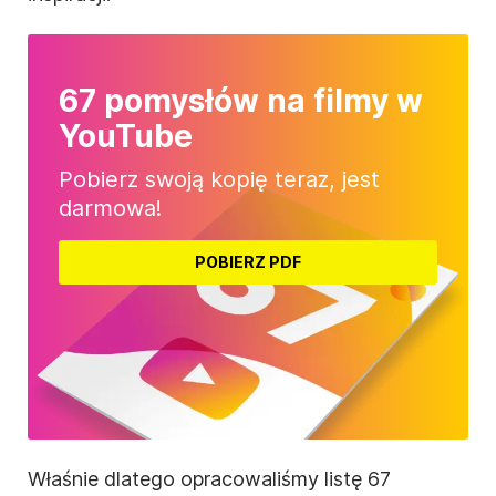
67 pomysłów na filmy w
YouTube
Pobierz swoją kopię teraz, jest
darmowa!
POBIERZ PDF
Właśnie dlatego opracowaliśmy listę 67