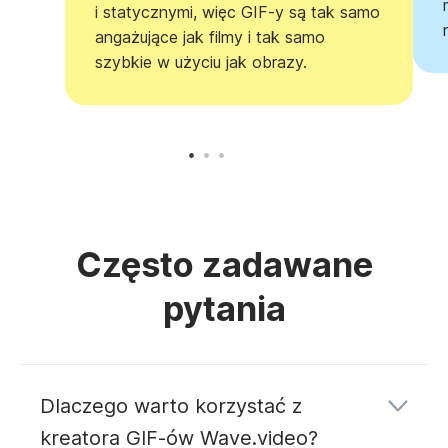
i statycznymi, więc GIF-y są tak samo
angażujące jak filmy i tak samo
szybkie w użyciu jak obrazy.
Często zadawane
pytania
Dlaczego warto korzystać z
kreatora GIF-ów Wave.video?