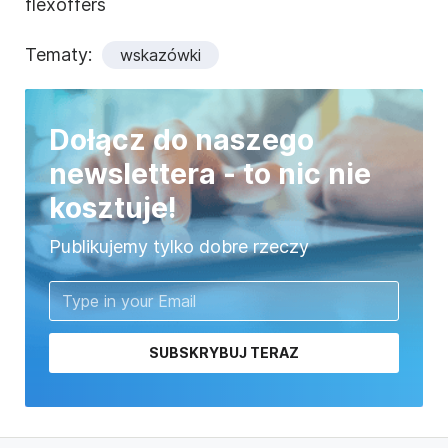
flexoffers
Tematy:
wskazówki
Dołącz do naszego
newslettera - to nic nie
kosztuje!
Publikujemy tylko dobre rzeczy
SUBSKRYBUJ TERAZ