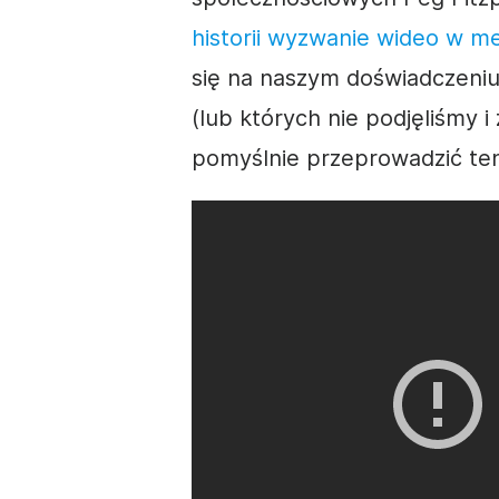
historii wyzwanie
wideo w
me
się na naszym doświadczeniu,
(lub których nie podjęliśmy i
pomyślnie przeprowadzić te