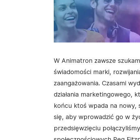
W Animatron zawsze szukamy
świadomości marki
, rozwijan
zaangażowania. Czasami wyda
działania marketingowego, k
końcu ktoś wpada na nowy, 
się, aby wprowadzić go w ż
przedsięwzięciu połączyliśmy
społecznościowych
Peg Fitz