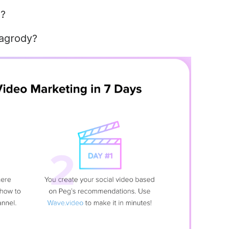
ą?
agrody?