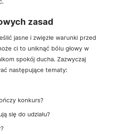
ć.
owych zasad
ślić jasne i zwięzłe warunki przed
oże ci to uniknąć bólu głowy w
tnikom spokój ducha. Zazwyczaj
ać następujące tematy:
kończy konkurs?
ują się do udziału?
w?