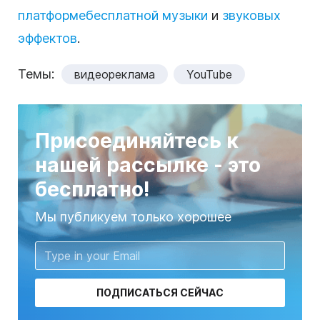
платформе
бесплатной музыки
и
звуковых
эффектов
.
Темы:
видеореклама
YouTube
Присоединяйтесь к
нашей рассылке - это
бесплатно!
Мы публикуем только хорошее
ПОДПИСАТЬСЯ СЕЙЧАС