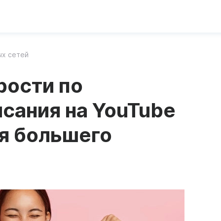
ых сетей
рости по
сания на YouTube
я большего