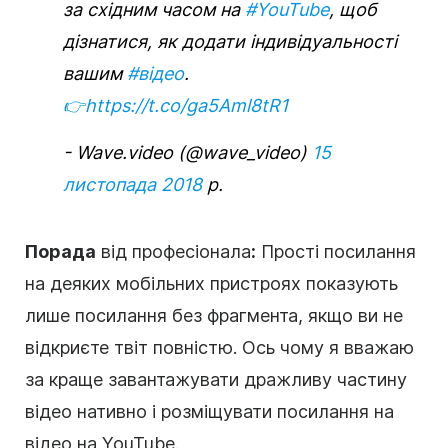
за східним часом на
#YouTube
, щоб
дізнатися, як додати індивідуальності
вашим
#відео
.
👉https://t.co/ga5Aml8tR1
- Wave.video (@wave_video)
15
листопада 2018
р.
Порада
від професіонала
:
Прості посилання
на деяких мобільних пристроях показують
лише посилання без фрагмента, якщо ви не
відкриєте твіт повністю. Ось чому я вважаю
за краще завантажувати дражливу частину
відео нативно і розміщувати посилання на
відео на YouTube.