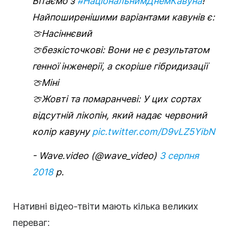
Вітаємо з
#НаціональнимДнемКавуна
!
Найпоширенішими варіантами кавунів є:
🍈Насіннєвий
🍈безкісточкові: Вони не є результатом
генної інженерії, а скоріше гібридизації
🍈Міні
🍈Жовті та помаранчеві: У цих сортах
відсутній лікопін, який надає червоний
колір кавуну
pic.twitter.com/D9vLZ5YibN
- Wave.video (@wave_video)
3 серпня
2018
р.
Нативні відео-твіти мають кілька великих
переваг: