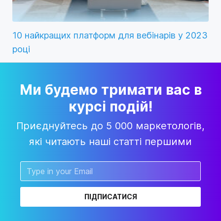
10 найкращих платформ для вебінарів у 2023
році
Ми будемо тримати вас в
курсі подій!
Приєднуйтесь до 5 000 маркетологів,
які читають наші статті першими
ПІДПИСАТИСЯ