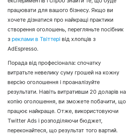
експериментів і спроб знайти те, що буде
працювати для вашого бізнесу. Якщо ви
хочете дізнатися про
найкращі практики
створення оголошень, перегляньте посібник
з
реклами в Твіттері
від хлопців з
AdEspresso.
Порада від професіонала
:
спочатку
витратьте невелику суму грошей на кожну
версію оголошення і проаналізуйте
результати. Навіть витративши 20 доларів на
копію оголошення, ви зможете побачити, що
працює найкраще. Отже, використовуючи
Twitter Ads і розподіляючи бюджет,
переконайтеся, що результат того вартий.