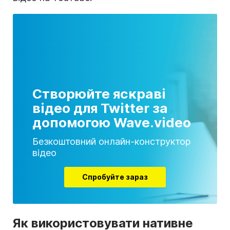
Створюйте яскраві
відео для Twitter за
допомогою Wave.video
Безкоштовний онлайн-конструктор
відео
Спробуйте зараз
Як використовувати нативне