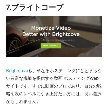
7.ブライトコーブ
Brightcove
も、単なる
ホスティングに
とどまらな
い豊富な機能を提供する
動画
ホスティング
Web
サイトです。すでに
動画の
プロであり、自分の戦
略を次のレベルに引き上げたい方には、良い選択
かもしれません。