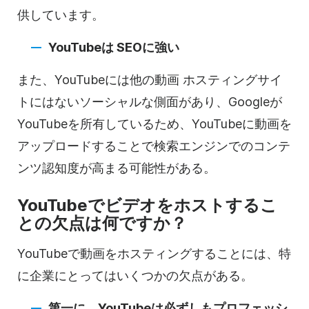
供しています。
YouTubeは
SEOに
強い
また、
YouTubeには
他の
動画
ホスティングサイ
トには
ないソーシャルな側面があり、Googleが
YouTubeを
所有しているため、YouTubeに動画を
アップロードすることで検索エンジンでのコンテ
ンツ認知度が高まる可能性がある。
YouTubeで
ビデオを
ホストする
こ
との欠点は何ですか？
YouTubeで
動画を
ホスティングする
ことには、特
に企業にとってはいくつかの欠点がある。
第一に、
YouTubeは
必ずしもプロフェッシ