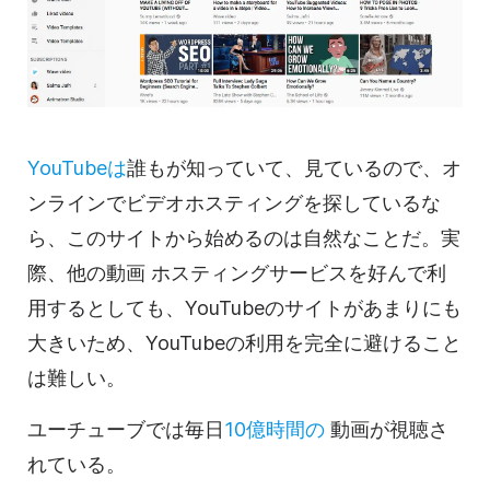
YouTubeは
誰もが知っていて、見ているので、オ
ンラインで
ビデオホスティングを探して
いるな
ら、このサイトから始めるのは自然なことだ。実
際、他の
動画
ホスティングサービスを
好んで利
用するとしても、
YouTubeの
サイトがあまりにも
大きいため、
YouTubeの
利用を完全に避けること
は難しい。
ユーチューブでは
毎日
10億時間の
動画が
視聴さ
れている。