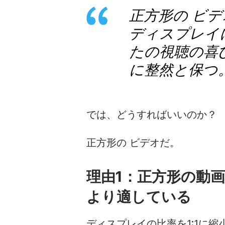
正方形の
ビデ
ディスプレイ
たの視聴の喜
に整然と保つ
では、どうすればいいのか？
正方形の
ビデオ
だ。
理由1：正方形の
動
より適している
ディスプレイの比率を1:1に