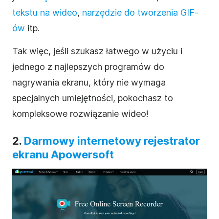
tekstu na wideo
,
narzędzie do tworzenia GIF-
ów
itp.
Tak więc, jeśli szukasz łatwego w użyciu i
jednego z najlepszych programów do
nagrywania ekranu, który nie wymaga
specjalnych umiejętności, pokochasz to
kompleksowe rozwiązanie wideo!
2.
Darmowy internetowy rejestrator
ekranu Apowersoft