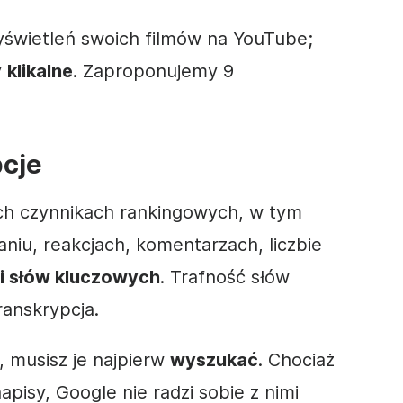
wietleń swoich filmów na YouTube;
y
klikalne
. Zaproponujemy 9
pcje
ch czynnikach rankingowych, w tym
faniu, reakcjach, komentarzach, liczbie
i słów kluczowych
. Trafność słów
ranskrypcja.
, musisz je najpierw
wyszukać
. Chociaż
isy, Google nie radzi sobie z nimi