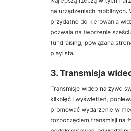
Najlepszą rzeczą w tych narzę
na urządzeniach mobilnych. 
przydatne do kierowania wid
pozwala na tworzenie sześci
fundraising, powiązana stron
playlista.
3. Transmisja wide
Transmisje
wideo na żywo świ
kliknięć i wyświetleń, ponie
promować
wydarzenie w
med
rozpoczęciem transmisji na ż
podekscytowani odwiedzenie