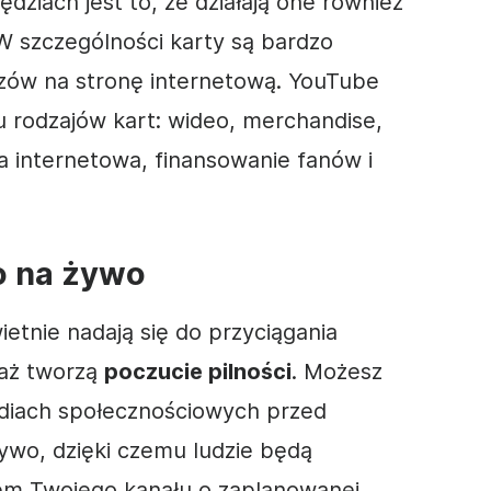
dziach jest to, że działają one również
W szczególności karty są bardzo
zów na stronę internetową. YouTube
u rodzajów kart:
wideo
, merchandise,
a internetowa, finansowanie fanów i
o na żywo
etnie nadają się do przyciągania
waż tworzą
poczucie pilności
. Możesz
iach społecznościowych
przed
ywo, dzięki czemu ludzie będą
m Twojego kanału o zaplanowanej