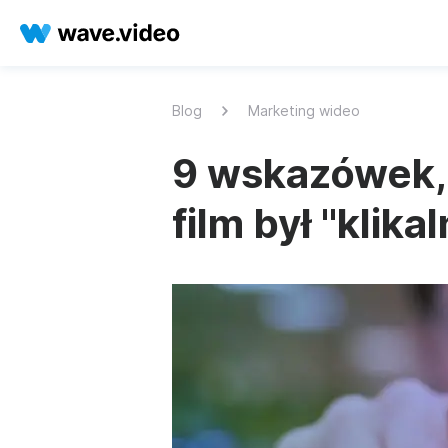
Blog
Marketing wideo
9 wskazówek, 
film był "klika