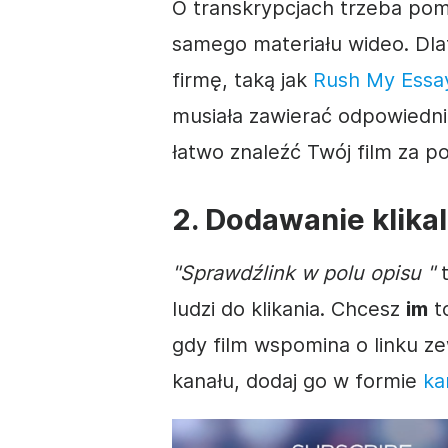
O transkrypcjach trzeba po
samego materiału
wideo
. Dl
firmę, taką jak
Rush My Essa
musiała zawierać odpowiedni
łatwo znaleźć Twój
film
za po
2. Dodawanie klika
"Sprawdź
link
w polu
opisu
"
t
ludzi do klikania. Chcesz
im
t
gdy
film
wspomina o linku z
kanału, dodaj go w formie
ka