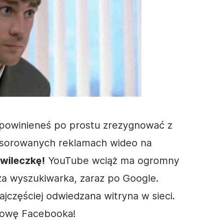
y powinieneś po prostu zrezygnować z
onsorowanych reklamach
wideo
na
wileczkę!
YouTube wciąż ma ogromny
za wyszukiwarka, zaraz po Google.
ajczęściej odwiedzana witryna w sieci.
łowę Facebooka!