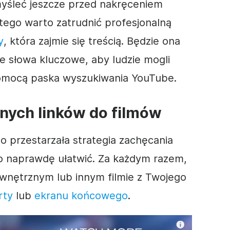
myśleć jeszcze przed nakręceniem
atego warto zatrudnić profesjonalną
y
, która zajmie się treścią. Będzie ona
e słowa kluczowe, aby ludzie mogli
mocą paska wyszukiwania YouTube.
lnych linków do filmów
o przestarzała strategia zachęcania
o naprawdę ułatwić. Za każdym razem,
ewnętrznym lub innym
filmie
z Twojego
rty
lub
ekranu końcowego
.