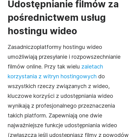
Udostępnianie filmów za
pośrednictwem usług
hostingu
wideo
Zasadniczo
platformy
hostingu
wideo
umożliwiają przesyłanie i rozpowszechnianie
filmów
online
. Przy tak wielu
zaletach
korzystania z witryn
hostingowych
do
wszystkich rzeczy związanych
z wideo
,
kluczowe korzyści z udostępniania
wideo
wynikają z profesjonalnego przeznaczenia
takich platform. Zapewniają one dwie
najważniejsze funkcje udostępniania
wideo
(zwłaszcza jeśli udostępniasz filmy z powodów