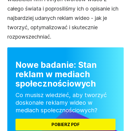
całego świata i poprosiliśmy ich o opisanie ich
najbardziej udanych reklam wideo - jak je
tworzyć, optymalizować i skutecznie
rozpowszechniać.
Nowe badanie: Stan
reklam w mediach
społecznościowych
Co musisz wiedzieć, aby tworzyć
doskonałe reklamy wideo w
mediach społecznościowych?
POBIERZ PDF