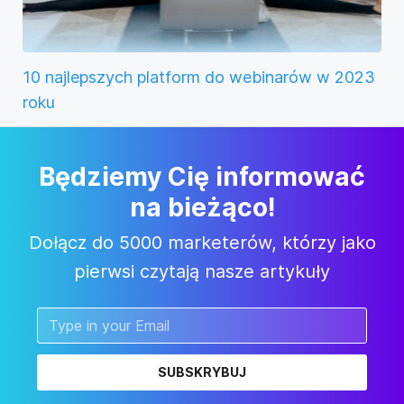
10 najlepszych platform do webinarów w 2023
roku
Będziemy Cię informować
na bieżąco!
Dołącz do 5000 marketerów, którzy jako
pierwsi czytają nasze artykuły
SUBSKRYBUJ