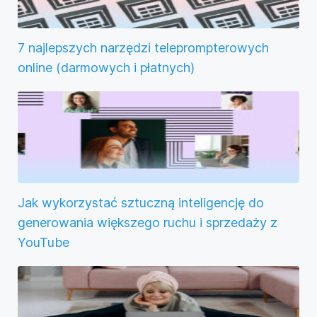
7 najlepszych narzędzi teleprompterowych
online (darmowych i płatnych)
Jak wykorzystać sztuczną inteligencję do
generowania większego ruchu i sprzedaży z
YouTube