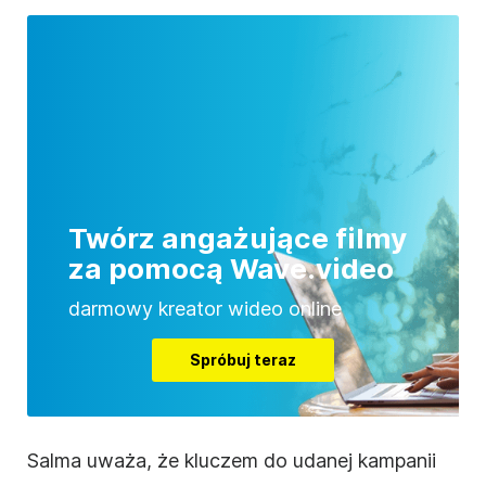
Twórz angażujące filmy
za pomocą Wave.video
darmowy kreator wideo online
Spróbuj teraz
Salma uważa, że kluczem do udanej kampanii