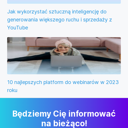
Jak wykorzystać sztuczną inteligencję do
generowania większego ruchu i sprzedaży z
YouTube
10 najlepszych platform do webinarów w 2023
roku
Będziemy Cię informować
na bieżąco!