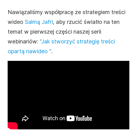
Nawiązaliśmy współpracę ze strategiem treści
wideo
Salmą Jafri
, aby rzucić światło na ten
temat w pierwszej części naszej serii
webinariów
:
"Jak stworzyć strategię treści
opartą na
wideo
"
.