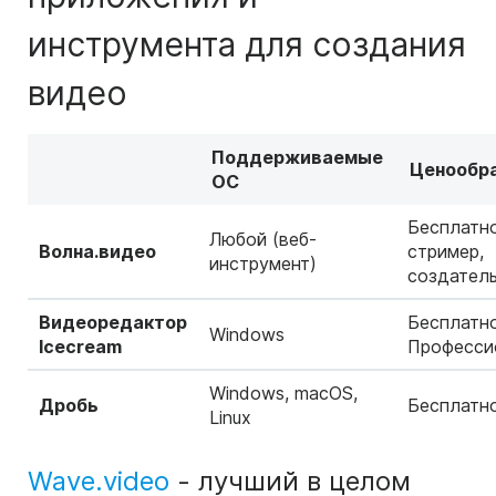
инструмента для создания
видео
Поддерживаемые
Ценообр
ОС
Бесплатно
Любой (веб-
Волна.видео
стример,
инструмент)
создатель
Видеоредактор
Бесплатно
Windows
Icecream
Професси
Windows, macOS,
Дробь
Бесплатн
Linux
Wave.video
- лучший в целом