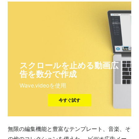
スクロールを止める動画広
告を数分で作成
Wave.videoを使用
今すぐ試す
無限の編集機能と豊富な
テンプレート
、音楽、そ
の他のコレクションを備えた、
ビデオ
広告メー