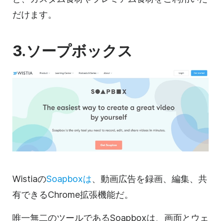
だけます。
3.ソープボックス
Wistiaの
Soapboxは
、
動画
広告を録画、編集、共
有できるChrome拡張機能だ。
唯一無二のツールであるSoapboxは、画面とウェ