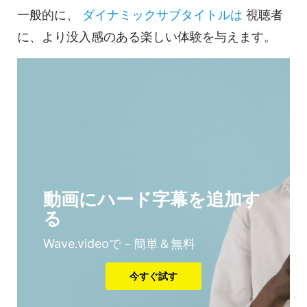
一般的に、
ダイナミックサブタイトルは
視聴者
に、より没入感のある楽しい体験を与えます。
動画にハード字幕を追加す
る
Wave.videoで - 簡単＆無料
今すぐ試す