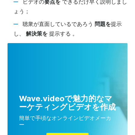
ビデオの
要点を
できるだけ早く
説明しまし
ょう；
聴衆が直面しているであろう
問題を
提示
し、
解決策を
提示する
。
Wave.videoで魅力的なマ
ーケティングビデオを作成
簡単で手頃なオンラインビデオメーカ
ー