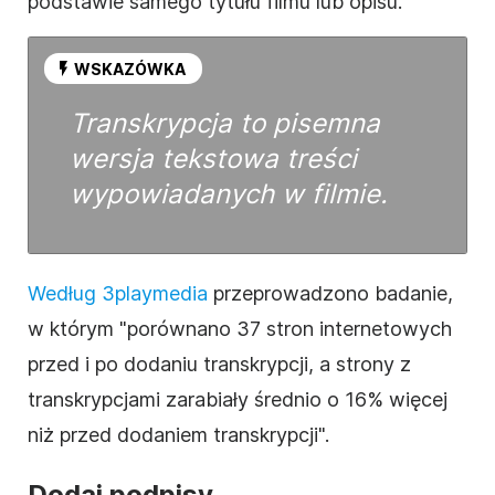
podstawie samego tytułu
filmu
lub opisu.
WSKAZÓWKA
Transkrypcja to pisemna
wersja tekstowa treści
wypowiadanych w
filmie
.
Według 3playmedia
przeprowadzono badanie,
w którym "porównano 37 stron internetowych
przed i po dodaniu transkrypcji, a strony z
transkrypcjami zarabiały średnio o 16% więcej
niż przed dodaniem transkrypcji".
Dodaj podpisy