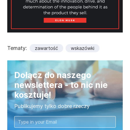
Tematy:
zawartość
wskazówki
Dołącz do naszego
newslettera - to nic nie
kosztuje!
Publikujemy tylko dobre rzeczy