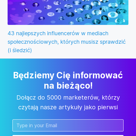
43 najlepszych influencerów w mediach
społecznościowych, których musisz sprawdzić
(i śledzić)
Będziemy Cię informować
na bieżąco!
Dołącz do 5000 marketerów, którzy
czytają nasze artykuły jako pierwsi