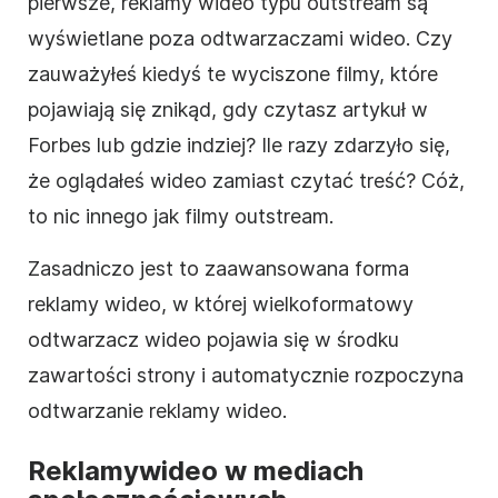
pierwsze, reklamy
wideo
typu outstream są
wyświetlane poza odtwarzaczami
wideo
. Czy
zauważyłeś kiedyś te wyciszone filmy, które
pojawiają się znikąd, gdy czytasz artykuł w
Forbes lub gdzie indziej? Ile razy zdarzyło się,
że oglądałeś
wideo
zamiast czytać treść? Cóż,
to nic innego jak filmy outstream.
Zasadniczo jest to zaawansowana forma
reklamy
wideo
, w której wielkoformatowy
odtwarzacz
wideo
pojawia się w środku
zawartości strony i automatycznie rozpoczyna
odtwarzanie reklamy
wideo
.
Reklamy
wideo
w mediach