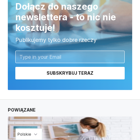
Dołącz do naszego
newslettera - to nic nie
kosztuje!
Publikujemy tylko dobre rzeczy
SUBSKRYBUJ TERAZ
POWIĄZANE
Polskie