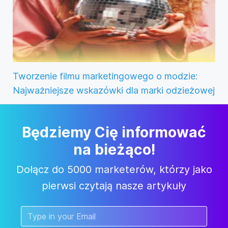
Tworzenie filmu marketingowego o modzie:
Najważniejsze wskazówki dla marki odzieżowej
Będziemy Cię informować
na bieżąco!
Dołącz do 5000 marketerów, którzy jako
pierwsi czytają nasze artykuły