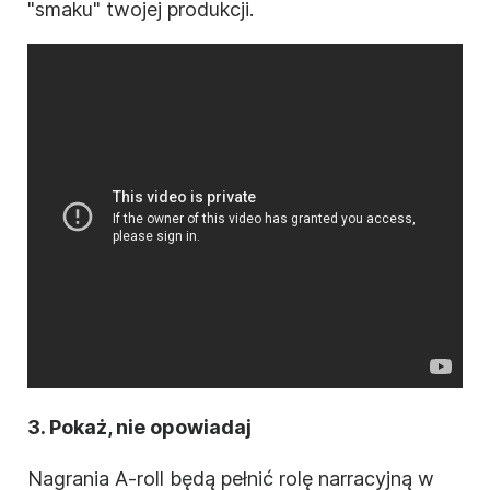
"smaku" twojej produkcji.
3. Pokaż, nie opowiadaj
Nagrania A-roll będą pełnić rolę narracyjną w