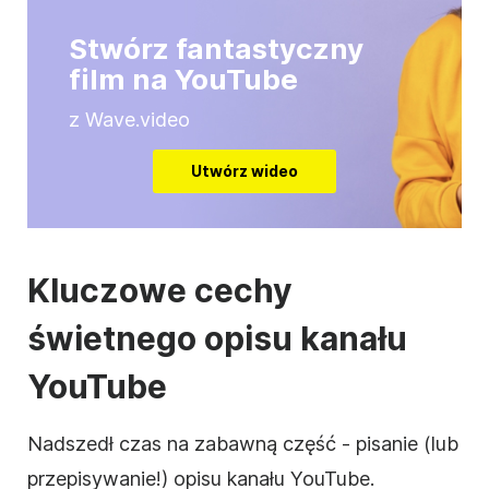
Stwórz fantastyczny
film na YouTube
z Wave.video
Utwórz wideo
Kluczowe cechy
świetnego
opisu
kanału
YouTube
Nadszedł czas na zabawną część - pisanie (lub
przepisywanie!)
opisu
kanału
YouTube
.