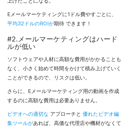
上げたことになる。
Eメールマーケティングに
1ドル費やすごとに、
平均32ドルのROIが
期待
できます！
#2.
メールマーケティングは
ハード
ルが低い
ソフトウェアや人材に高額な費用がかかることも
なく、小さく始めて時間をかけて積み上げていく
ことができるので、リスクは低い。
さらに、
Eメールマーケティング
用の動画を作成
するのに高額な費用は必要ありません。
ビデオへの
適切な
アプローチと
優れた
ビデオ編
集
ツールが
あれば、高価な代理店や機材がなくて