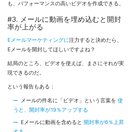
も、パフォーマンスの高いビデオを作成できる。
#3.
メールに
動画を
埋め込むと開封
率が上がる
Eメールマーケティングに
注力すると決めたら、
Eメールを
開封してほしいですよね？
結局のところ、
ビデオを
使えば、まさにそれが実
現できるのだ。
という報告もある：
メールの件名に「
ビデオ
」という言葉を
使
うと、開封率が19％アップする
Eメールに
動画を
含めると
開封率が6％上昇
する