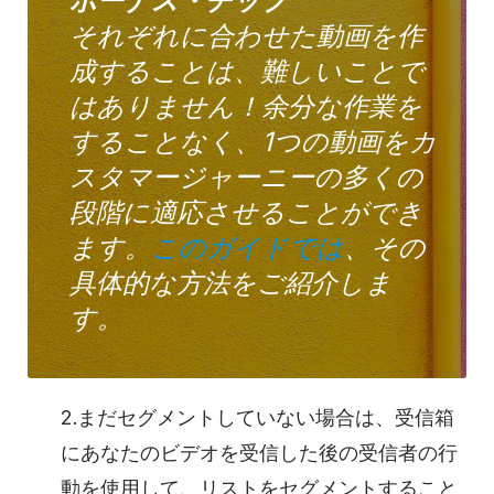
ボーナス・チップ
それぞれに合わせた動画を作
成することは、難しいことで
はありません！余分な作業を
することなく、1つの
動画を
カ
スタマージャーニーの多くの
段階に適応させることができ
ます。
このガイドでは
、その
具体的な方法をご紹介しま
す。
2.まだセグメントしていない場合は、受信箱
にあなたのビデオを受信した後の受信者の行
動を使用して、リストをセグメントすること