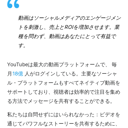
動画は
ソーシャルメディアのエンゲージメン
トを刺激し、売上とROIを増加させます。業
種を問わず、
動画は
あなたにとって有益で
す。
YouTubeは最大の
動画
プラットフォームで、
毎
月
18億
人がログインしている。主要なソーシャ
ル・プラットフォームもすべてネイティブ
動画を
サポートしており、視聴者は効率的で注目を集め
る方法でメッセージを共有することができる。
私たちは自問せずにはいられなかった：
ビデオを
通じて
パワフルなストーリーを共有するために、