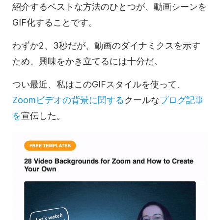
紹介するベストな方法のひとつが、
動画
シーンを
GIF
化することです。
わずか2、3秒だが、
動画の
ダイナミクスを示す
ため、興味をかき立てるには十分だ。
つい最近、私はこの
GIFスタイルを使って
、
Zoom
ビデオの
背景に関する
クールな
ブログ記事
を
宣伝した。