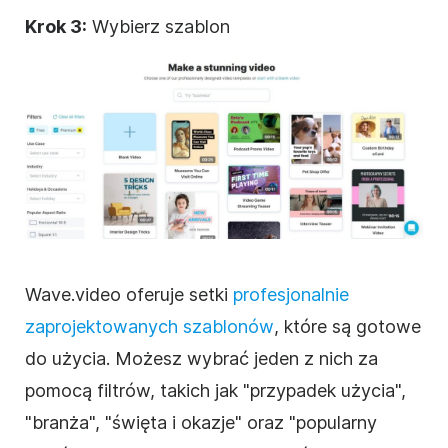
Krok 3:
Wybierz szablon
Wave.video oferuje setki
profesjonalnie
zaprojektowanych
szablonów
, które są gotowe
do użycia. Możesz wybrać jeden z nich za
pomocą filtrów, takich jak "przypadek użycia",
"branża", "święta i okazje" oraz "popularny