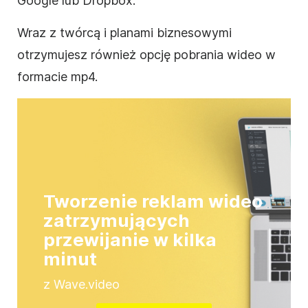
Google lub Dropbox.
Wraz z twórcą i planami biznesowymi
otrzymujesz również opcję pobrania
wideo
w
formacie mp4.
Tworzenie reklam wideo
zatrzymujących
przewijanie w kilka
minut
z Wave.video