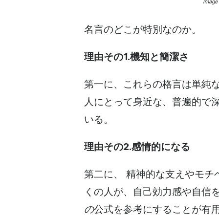
Image
名言のどこが特別なのか。
理由その1.機知と簡潔さ
第一に、これらの格言は単純
人にとって身近な、普遍的で
いる。
理由その2.感情的になる
第二に、
精神的な支えやモチ
くの人が、自己効力感や自信
の
公式を参考にすることが有