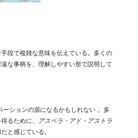
 by
StockSnap
from
Pixabay
な手段で複雑な意味を伝えている。多くの
深遠な事柄を、理解しやすい形で説明して
ベーションの源に
なるかもしれない
。多
を得るために、
アスペラ・アド・アストラ
用だと感じている。