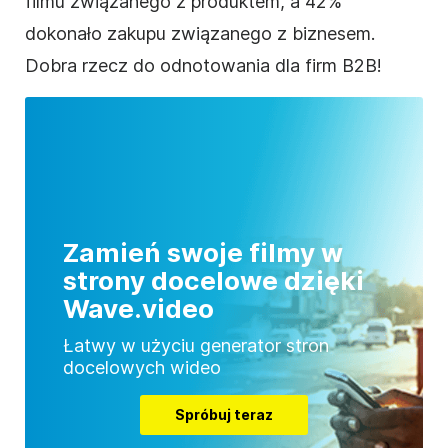
filmu związanego z produktem, a 42%
dokonało zakupu związanego z biznesem.
Dobra rzecz do odnotowania dla firm B2B!
Zamień swoje filmy w
strony docelowe dzięki
Wave.video
Łatwy w użyciu generator stron
docelowych wideo
Spróbuj teraz