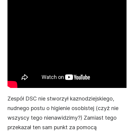
Zespół DSC nie stworzył kaznodziejskiego,
nudnego postu o higienie osobistej (czyż nie
wszyscy tego nienawidzimy?) Zamiast tego
przekazał ten sam punkt za pomocą